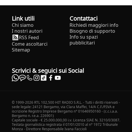
Link utili
Contattaci
Chi siamo
Richiedi maggiori info
I nostri autori
Bisogno di supporto
Info su spazi
RSS Feed
pubblicitari
Come ascoltarci
Sitemap
Scrivici & seguici sui Social
© 1999-2026 RTL 102,500 HIT RADIO S.R.L. - Tutti i diritti riservati -
sede legale: 24121 Bergamo, via Clara Maffei, 14/A C.F./P.IVA e
iscrizione Registro Imprese Bergamo n° 01646950160 - (c.c.i.a.a.
Bergamo n. r.e.a. 226901)
Capitale sociale - € 25.000.000,00 i.v. Licenza SIAE N. 3210/I/3087.
Testata giornalistica registrata il 07/01/2010 al n° 1972 Tribunale
Monza - Direttore Responsabile Ivana Faccioli