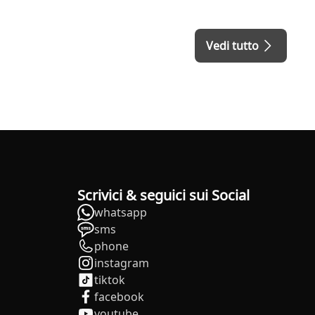
Vedi tutto
Scrivici & seguici sui Social
whatsapp
sms
phone
instagram
tiktok
facebook
youtube