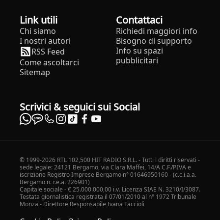
Link utili
Contattaci
Chi siamo
Richiedi maggiori info
I nostri autori
Bisogno di supporto
Info su spazi
RSS Feed
pubblicitari
Come ascoltarci
Sitemap
Scrivici & seguici sui Social
© 1999-2026 RTL 102,500 HIT RADIO S.R.L. - Tutti i diritti riservati -
sede legale: 24121 Bergamo, via Clara Maffei, 14/A C.F./P.IVA e
iscrizione Registro Imprese Bergamo n° 01646950160 - (c.c.i.a.a.
Bergamo n. r.e.a. 226901)
Capitale sociale - € 25.000.000,00 i.v. Licenza SIAE N. 3210/I/3087.
Testata giornalistica registrata il 07/01/2010 al n° 1972 Tribunale
Monza - Direttore Responsabile Ivana Faccioli