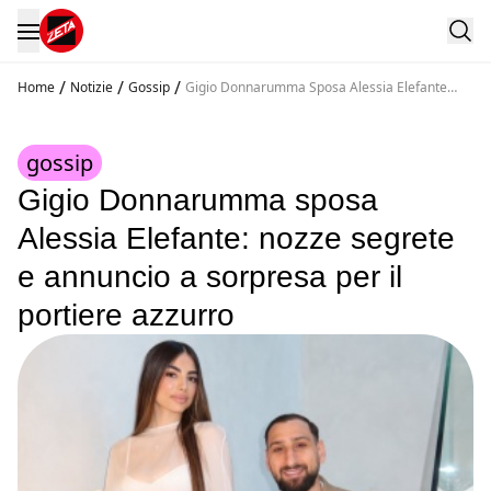
/
/
/
Home
Notizie
Gossip
Gigio Donnarumma Sposa Alessia Elefante
Nozze Segrete E Annuncio A Sorpresa Per Il
Portiere Azzurro
gossip
Gigio Donnarumma sposa
Alessia Elefante: nozze segrete
e annuncio a sorpresa per il
portiere azzurro