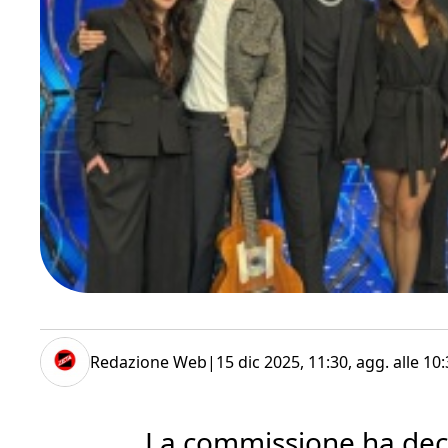
Redazione Web
|
15 dic 2025, 11:30
, agg. alle
10:
La commissione ha dec