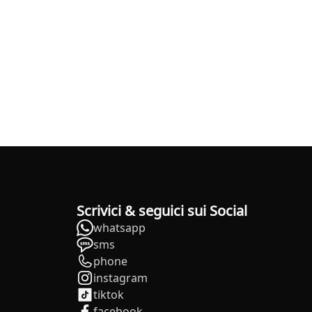
Scrivici & seguici sui Social
whatsapp
sms
phone
instagram
tiktok
facebook