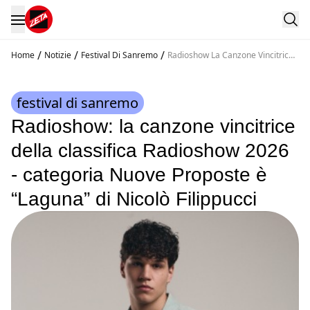
/
/
/
Home
Notizie
Festival Di Sanremo
Radioshow La Canzone Vincitrice
Della Classifica Radioshow 2026
Categoria Nuove Proposte E
Laguna Di Nicolo Filippucci
festival di sanremo
Radioshow: la canzone vincitrice
della classifica Radioshow 2026
- categoria Nuove Proposte è
“Laguna” di Nicolò Filippucci