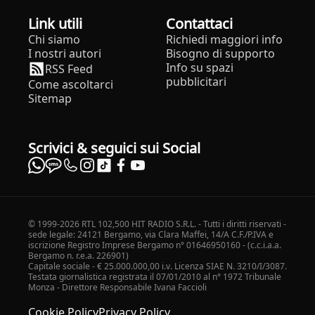
Link utili
Contattaci
Chi siamo
Richiedi maggiori info
I nostri autori
Bisogno di supporto
Info su spazi
RSS Feed
pubblicitari
Come ascoltarci
Sitemap
Scrivici & seguici sui Social
© 1999-2026 RTL 102,500 HIT RADIO S.R.L. - Tutti i diritti riservati -
sede legale: 24121 Bergamo, via Clara Maffei, 14/A C.F./P.IVA e
iscrizione Registro Imprese Bergamo n° 01646950160 - (c.c.i.a.a.
Bergamo n. r.e.a. 226901)
Capitale sociale - € 25.000.000,00 i.v. Licenza SIAE N. 3210/I/3087.
Testata giornalistica registrata il 07/01/2010 al n° 1972 Tribunale
Monza - Direttore Responsabile Ivana Faccioli
Cookie Policy
Privacy Policy