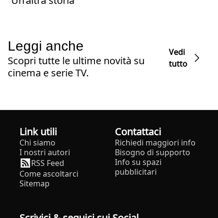
“Un’altra storia”
Leggi anche
Vedi
Scopri tutte le ultime novità su
tutto
cinema e serie TV.
Link utili
Contattaci
Chi siamo
Richiedi maggiori info
I nostri autori
Bisogno di supporto
Info su spazi
RSS Feed
pubblicitari
Come ascoltarci
Sitemap
Scrivici & seguici sui Social