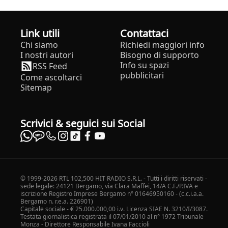
Link utili
Contattaci
Chi siamo
Richiedi maggiori info
I nostri autori
Bisogno di supporto
Info su spazi
RSS Feed
pubblicitari
Come ascoltarci
Sitemap
Scrivici & seguici sui Social
© 1999-2026 RTL 102,500 HIT RADIO S.R.L. - Tutti i diritti riservati -
sede legale: 24121 Bergamo, via Clara Maffei, 14/A C.F./P.IVA e
iscrizione Registro Imprese Bergamo n° 01646950160 - (c.c.i.a.a.
Bergamo n. r.e.a. 226901)
Capitale sociale - € 25.000.000,00 i.v. Licenza SIAE N. 3210/I/3087.
Testata giornalistica registrata il 07/01/2010 al n° 1972 Tribunale
Monza - Direttore Responsabile Ivana Faccioli