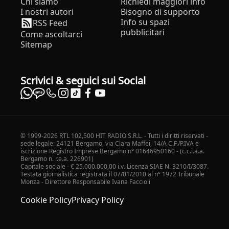
Chi siamo
Richiedi maggiori info
I nostri autori
Bisogno di supporto
Info su spazi
RSS Feed
pubblicitari
Come ascoltarci
Sitemap
Scrivici & seguici sui Social
© 1999-2026 RTL 102,500 HIT RADIO S.R.L. - Tutti i diritti riservati -
sede legale: 24121 Bergamo, via Clara Maffei, 14/A C.F./P.IVA e
iscrizione Registro Imprese Bergamo n° 01646950160 - (c.c.i.a.a.
Bergamo n. r.e.a. 226901)
Capitale sociale - € 25.000.000,00 i.v. Licenza SIAE N. 3210/I/3087.
Testata giornalistica registrata il 07/01/2010 al n° 1972 Tribunale
Monza - Direttore Responsabile Ivana Faccioli
Cookie Policy
Privacy Policy