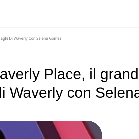
 Maghi Di Waverly Con Selena Gomez
erly Place, il gran
 di Waverly con Selen