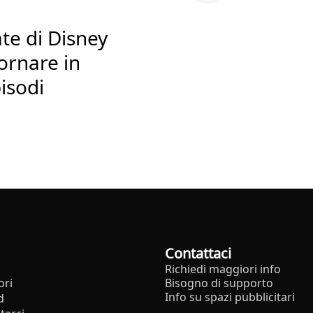
te di Disney
ornare in
isodi
Contattaci
Richiedi maggiori info
ori
Bisogno di supporto
Info su spazi pubblicitari
d