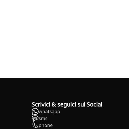
Scrivici & seguici sui Social
whatsapp
sms
phone