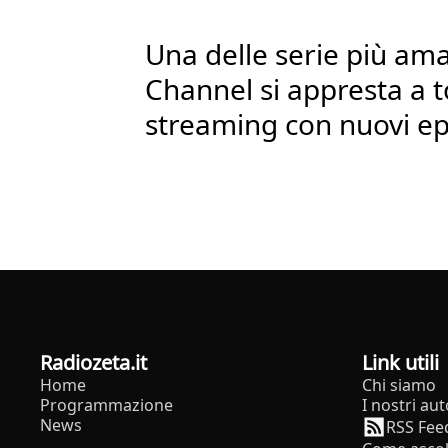
Una delle serie più ama
Channel si appresta a t
streaming con nuovi ep
radiozeta.it
Link utili
Home
Chi siamo
Programmazione
I nostri aut
News
RSS Fee