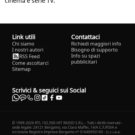
cinema e serie TV.
Link utili
Contattaci
Chi siamo
Richiedi maggiori info
I nostri autori
Bisogno di supporto
Info su spazi
RSS Feed
pubblicitari
Come ascoltarci
Sitemap
Scrivici & seguici sui Social
© 1999-2026 RTL 102,500 HIT RADIO S.R.L. - Tutti i diritti riservati -
sede legale: 24121 Bergamo, via Clara Maffei, 14/A C.F./P.IVA e
iscrizione Registro Imprese Bergamo n° 01646950160 - (c.c.i.a.a.