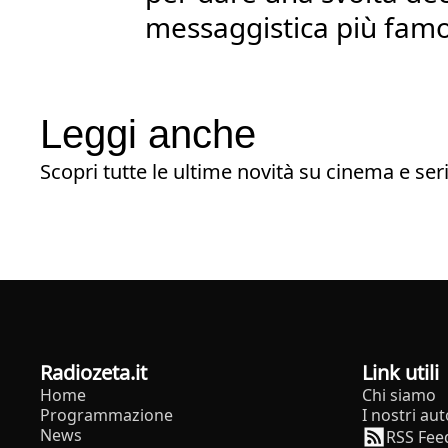
messaggistica più fam
Leggi anche
Scopri tutte le ultime novità su cinema e seri
radiozeta.it
Link utili
Home
Chi siamo
Programmazione
I nostri aut
News
RSS Fee