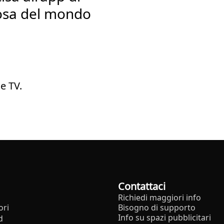
osa del mondo
e TV.
Contattaci
Richiedi maggiori info
ori
Bisogno di supporto
Info su spazi pubblicitari
d