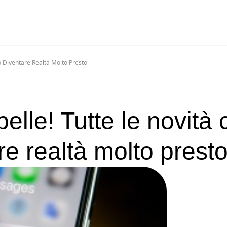
 Diventare Realta Molto Presto
lle! Tutte le novità 
e realtà molto prest