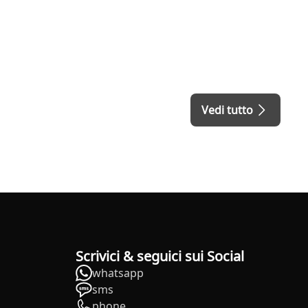
Vedi tutto
Scrivici & seguici sui Social
whatsapp
sms
phone