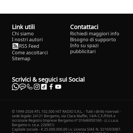
Link utili
Contattaci
Chi siamo
Richiedi maggiori info
I nostri autori
Bisogno di supporto
Info su spazi
RSS Feed
pubblicitari
Come ascoltarci
Sitemap
Scrivici & seguici sui Social
© 1999-2026 RTL 102,500 HIT RADIO S.R.L. - Tutti i diritti riservati -
sede legale: 24121 Bergamo, via Clara Maffei, 14/A C.F./P.IVA e
iscrizione Registro Imprese Bergamo n° 01646950160 - (c.c.i.a.a.
Bergamo n. r.e.a. 226901)
Capitale sociale - € 25.000.000,00 i.v. Licenza SIAE N. 3210/I/3087.