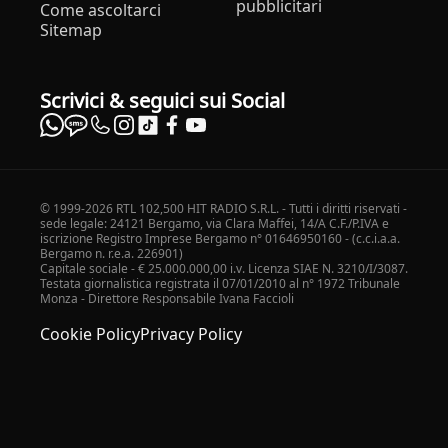
pubblicitari
Come ascoltarci
Sitemap
Scrivici & seguici sui Social
© 1999-2026 RTL 102,500 HIT RADIO S.R.L. - Tutti i diritti riservati -
sede legale: 24121 Bergamo, via Clara Maffei, 14/A C.F./P.IVA e
iscrizione Registro Imprese Bergamo n° 01646950160 - (c.c.i.a.a.
Bergamo n. r.e.a. 226901)
Capitale sociale - € 25.000.000,00 i.v. Licenza SIAE N. 3210/I/3087.
Testata giornalistica registrata il 07/01/2010 al n° 1972 Tribunale
Monza - Direttore Responsabile Ivana Faccioli
Cookie Policy
Privacy Policy