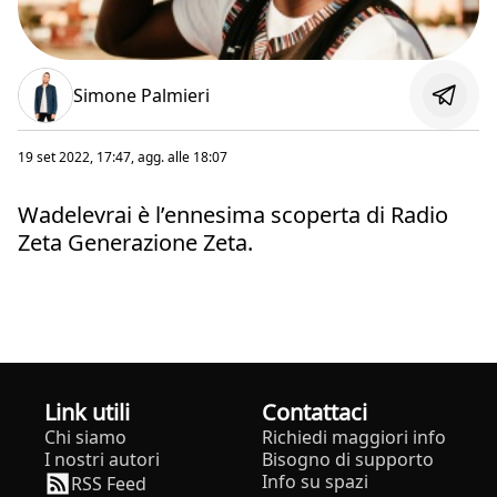
Simone Palmieri
19 set 2022, 17:47
, agg. alle
18:07
Wadelevrai è l’ennesima scoperta di Radio
Zeta Generazione Zeta.
Link utili
Contattaci
Chi siamo
Richiedi maggiori info
I nostri autori
Bisogno di supporto
Info su spazi
RSS Feed