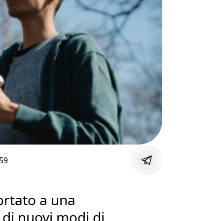
59
ortato a una
 di nuovi modi di