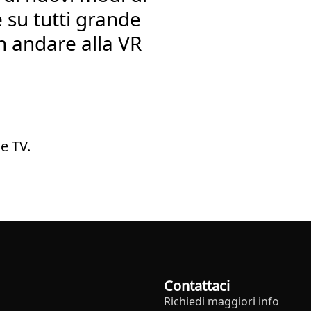
e su tutti grande
 andare alla VR
e TV.
Contattaci
Richiedi maggiori info