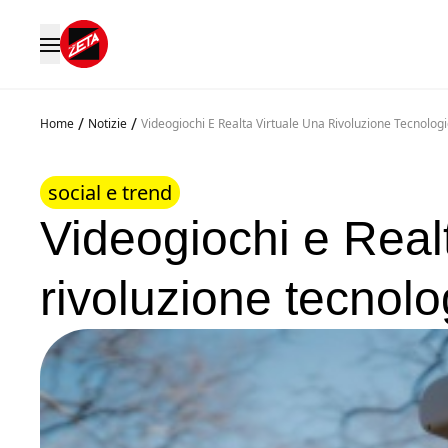
/
/
Home
Notizie
Videogiochi E Realta Virtuale Una Rivoluzione Tecnolog
social e trend
Videogiochi e Realt
rivoluzione tecnolo