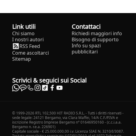
Link utili
Contattaci
Chi siamo
Richiedi maggiori info
I nostri autori
Bisogno di supporto
Info su spazi
RSS Feed
pubblicitari
Come ascoltarci
Sitemap
Scrivici & seguici sui Social
© 1999-2026 RTL 102,500 HIT RADIO S.R.L. - Tutti i diritti riservati -
sede legale: 24121 Bergamo, via Clara Maffei, 14/A C.F./P.IVA e
iscrizione Registro Imprese Bergamo n° 01646950160 - (c.c.i.a.a.
Bergamo n. r.e.a. 226901)
Capitale sociale - € 25.000.000,00 i.v. Licenza SIAE N. 3210/I/3087.
Testata giornalistica registrata il 07/01/2010 al n° 1972 Tribunale