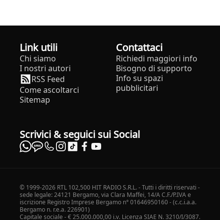
Link utili
Contattaci
Chi siamo
Richiedi maggiori info
I nostri autori
Bisogno di supporto
Info su spazi
RSS Feed
pubblicitari
Come ascoltarci
Sitemap
Scrivici & seguici sui Social
© 1999-2026 RTL 102,500 HIT RADIO S.R.L. - Tutti i diritti riservati -
sede legale: 24121 Bergamo, via Clara Maffei, 14/A C.F./P.IVA e
iscrizione Registro Imprese Bergamo n° 01646950160 - (c.c.i.a.a.
Bergamo n. r.e.a. 226901)
Capitale sociale - € 25.000.000,00 i.v. Licenza SIAE N. 3210/I/3087.