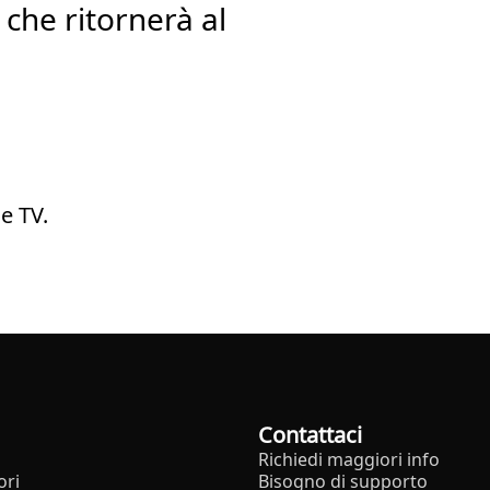
m che ritornerà al
e TV.
Contattaci
Richiedi maggiori info
ori
Bisogno di supporto