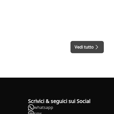
Vedi tutto
Scrivici & seguici sui Social
whatsapp
sms