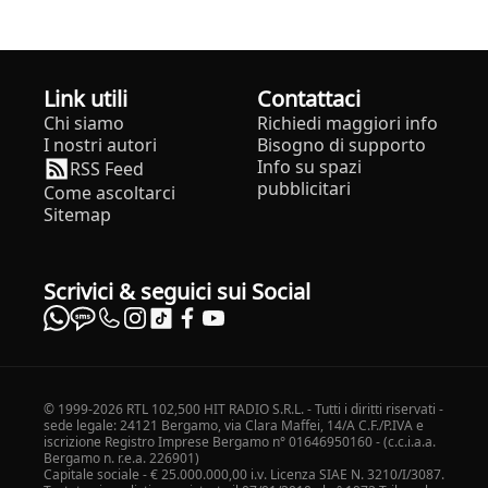
Link utili
Contattaci
Chi siamo
Richiedi maggiori info
I nostri autori
Bisogno di supporto
Info su spazi
RSS Feed
pubblicitari
Come ascoltarci
Sitemap
Scrivici & seguici sui Social
© 1999-2026 RTL 102,500 HIT RADIO S.R.L. - Tutti i diritti riservati -
sede legale: 24121 Bergamo, via Clara Maffei, 14/A C.F./P.IVA e
iscrizione Registro Imprese Bergamo n° 01646950160 - (c.c.i.a.a.
Bergamo n. r.e.a. 226901)
Capitale sociale - € 25.000.000,00 i.v. Licenza SIAE N. 3210/I/3087.