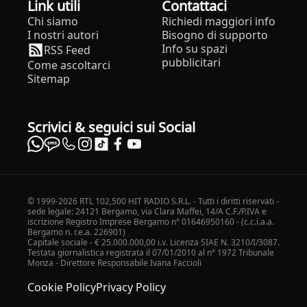
Link utili
Contattaci
Chi siamo
Richiedi maggiori info
I nostri autori
Bisogno di supporto
Info su spazi
RSS Feed
pubblicitari
Come ascoltarci
Sitemap
Scrivici & seguici sui Social
© 1999-2026 RTL 102,500 HIT RADIO S.R.L. - Tutti i diritti riservati -
sede legale: 24121 Bergamo, via Clara Maffei, 14/A C.F./P.IVA e
iscrizione Registro Imprese Bergamo n° 01646950160 - (c.c.i.a.a.
Bergamo n. r.e.a. 226901)
Capitale sociale - € 25.000.000,00 i.v. Licenza SIAE N. 3210/I/3087.
Testata giornalistica registrata il 07/01/2010 al n° 1972 Tribunale
Monza - Direttore Responsabile Ivana Faccioli
Cookie Policy
Privacy Policy