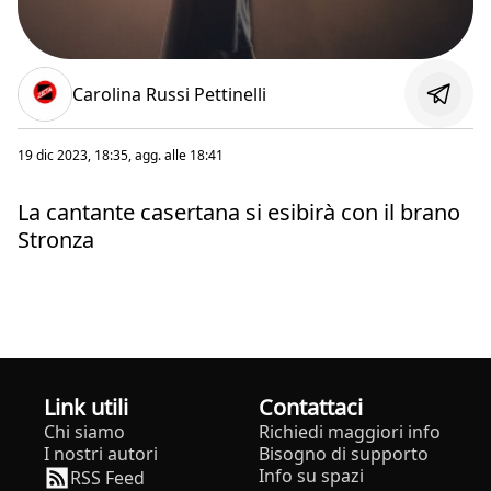
Carolina Russi Pettinelli
19 dic 2023, 18:35
, agg. alle
18:41
La cantante casertana si esibirà con il brano
Stronza
Link utili
Contattaci
Chi siamo
Richiedi maggiori info
I nostri autori
Bisogno di supporto
Info su spazi
RSS Feed