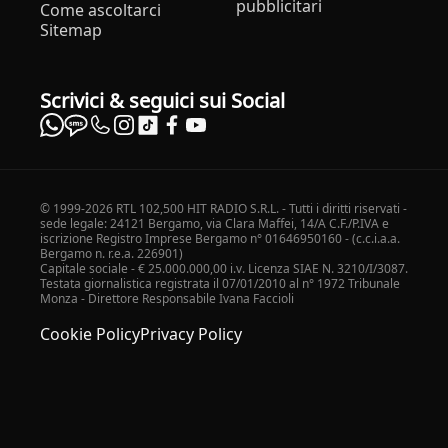
pubblicitari
Come ascoltarci
Sitemap
Scrivici & seguici sui Social
© 1999-2026 RTL 102,500 HIT RADIO S.R.L. - Tutti i diritti riservati -
sede legale: 24121 Bergamo, via Clara Maffei, 14/A C.F./P.IVA e
iscrizione Registro Imprese Bergamo n° 01646950160 - (c.c.i.a.a.
Bergamo n. r.e.a. 226901)
Capitale sociale - € 25.000.000,00 i.v. Licenza SIAE N. 3210/I/3087.
Testata giornalistica registrata il 07/01/2010 al n° 1972 Tribunale
Monza - Direttore Responsabile Ivana Faccioli
Cookie Policy
Privacy Policy