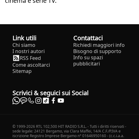
cinema e serie TV.
Link utili
Contattaci
Chi siamo
Richiedi maggiori info
I nostri autori
Bisogno di supporto
Info su spazi
RSS Feed
pubblicitari
Come ascoltarci
Sitemap
Scrivici & seguici sui Social
© 1999-2026 RTL 102,500 HIT RADIO S.R.L. - Tutti i diritti riservati -
sede legale: 24121 Bergamo, via Clara Maffei, 14/A C.F./P.IVA e
iscrizione Registro Imprese Bergamo n° 01646950160 - (c.c.i.a.a.