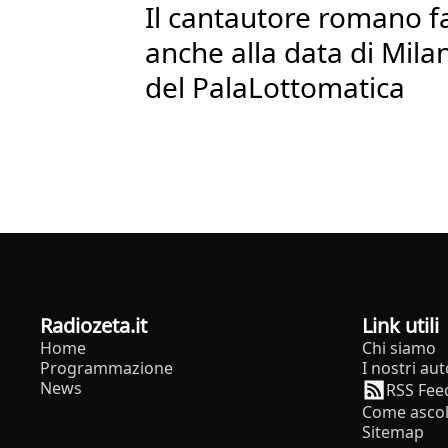
Il cantautore romano fa 
anche alla data di Mila
del PalaLottomatica
radiozeta.it
Link utili
Home
Chi siamo
Programmazione
I nostri aut
News
RSS Fee
Come ascol
Sitemap