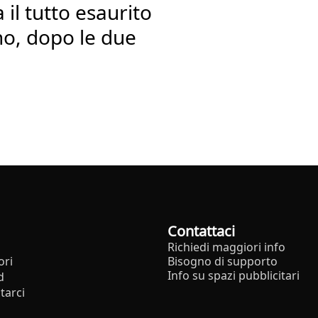
il tutto esaurito
no, dopo le due
Contattaci
Richiedi maggiori info
ori
Bisogno di supporto
Info su spazi pubblicitari
d
tarci