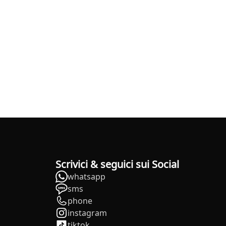
Scrivici & seguici sui Social
whatsapp
sms
phone
instagram
tiktok