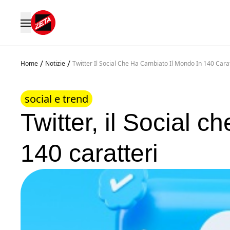
/
/
Home
Notizie
Twitter Il Social Che Ha Cambiato Il Mondo In 140 Carat
social e trend
Twitter, il Social 
140 caratteri