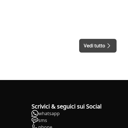
Vedi tutto
Scrivici & seguici sui Social
whatsapp
sms
phone