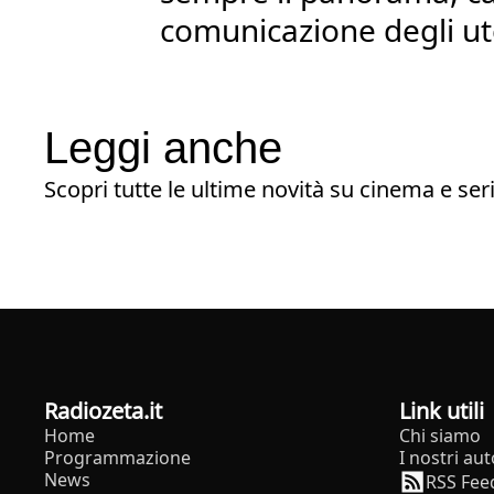
comunicazione degli ut
Leggi anche
Scopri tutte le ultime novità su cinema e seri
radiozeta.it
Link utili
Home
Chi siamo
Programmazione
I nostri aut
News
RSS Fee