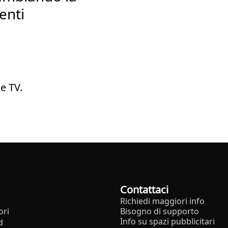
enti
e TV.
Contattaci
Richiedi maggiori info
ori
Bisogno di supporto
Info su spazi pubblicitari
d