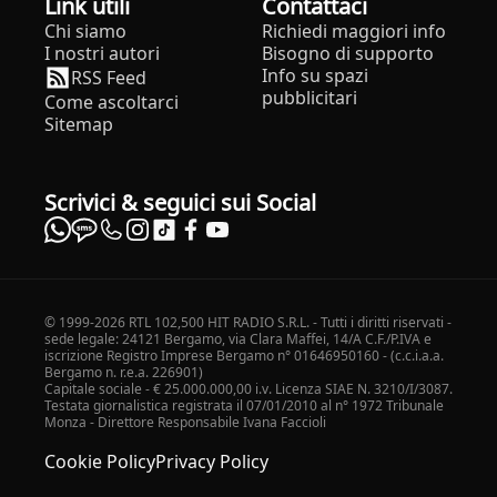
Link utili
Contattaci
Chi siamo
Richiedi maggiori info
I nostri autori
Bisogno di supporto
Info su spazi
RSS Feed
pubblicitari
Come ascoltarci
Sitemap
Scrivici & seguici sui Social
© 1999-2026 RTL 102,500 HIT RADIO S.R.L. - Tutti i diritti riservati -
sede legale: 24121 Bergamo, via Clara Maffei, 14/A C.F./P.IVA e
iscrizione Registro Imprese Bergamo n° 01646950160 - (c.c.i.a.a.
Bergamo n. r.e.a. 226901)
Capitale sociale - € 25.000.000,00 i.v. Licenza SIAE N. 3210/I/3087.
Testata giornalistica registrata il 07/01/2010 al n° 1972 Tribunale
Monza - Direttore Responsabile Ivana Faccioli
Cookie Policy
Privacy Policy