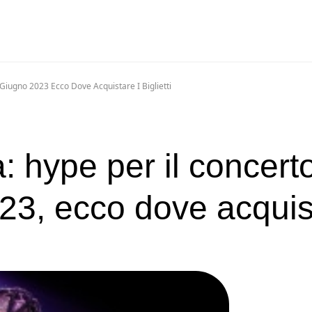
 Giugno 2023 Ecco Dove Acquistare I Biglietti
ia: hype per il concert
23, ecco dove acquis