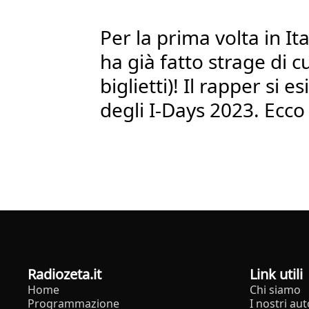
Per la prima volta in Ita
ha già fatto strage di cu
biglietti)! Il rapper si e
degli I-Days 2023. Ecco 
radiozeta.it
Link utili
Home
Chi siamo
Programmazione
I nostri aut