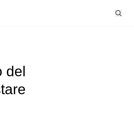
o del
tare