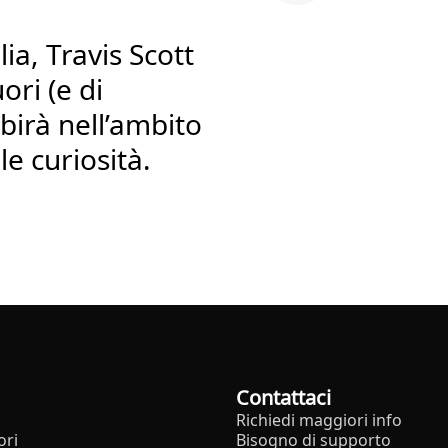
lia, Travis Scott
ori (e di
sibirà nell’ambito
le curiosità.
Contattaci
Richiedi maggiori info
ori
Bisogno di supporto