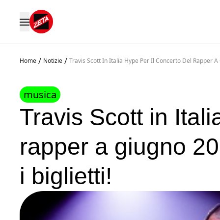
/
/
Home
Notizie
Travis Scott In Italia Hype Per Il Concerto Del Rapper A
musica
Travis Scott in Ital
rapper a giugno 20
i biglietti!