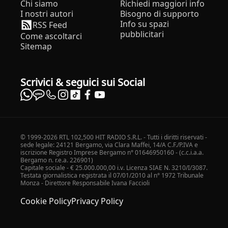
Chi siamo
Richiedi maggiori info
I nostri autori
Bisogno di supporto
Info su spazi
RSS Feed
pubblicitari
Come ascoltarci
Sitemap
Scrivici & seguici sui Social
© 1999-2026 RTL 102,500 HIT RADIO S.R.L. - Tutti i diritti riservati -
sede legale: 24121 Bergamo, via Clara Maffei, 14/A C.F./P.IVA e
iscrizione Registro Imprese Bergamo n° 01646950160 - (c.c.i.a.a.
Bergamo n. r.e.a. 226901)
Capitale sociale - € 25.000.000,00 i.v. Licenza SIAE N. 3210/I/3087.
Testata giornalistica registrata il 07/01/2010 al n° 1972 Tribunale
Monza - Direttore Responsabile Ivana Faccioli
Cookie Policy
Privacy Policy