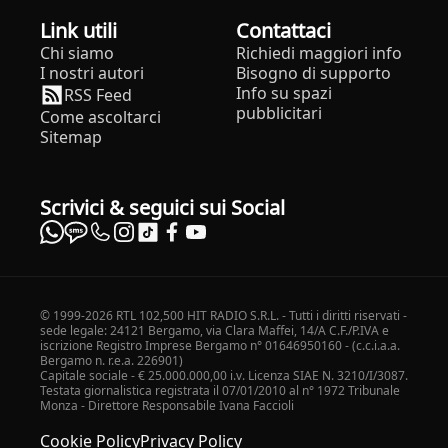
Link utili
Contattaci
Chi siamo
Richiedi maggiori info
I nostri autori
Bisogno di supporto
Info su spazi
RSS Feed
pubblicitari
Come ascoltarci
Sitemap
Scrivici & seguici sui Social
© 1999-2026 RTL 102,500 HIT RADIO S.R.L. - Tutti i diritti riservati -
sede legale: 24121 Bergamo, via Clara Maffei, 14/A C.F./P.IVA e
iscrizione Registro Imprese Bergamo n° 01646950160 - (c.c.i.a.a.
Bergamo n. r.e.a. 226901)
Capitale sociale - € 25.000.000,00 i.v. Licenza SIAE N. 3210/I/3087.
Testata giornalistica registrata il 07/01/2010 al n° 1972 Tribunale
Monza - Direttore Responsabile Ivana Faccioli
Cookie Policy
Privacy Policy