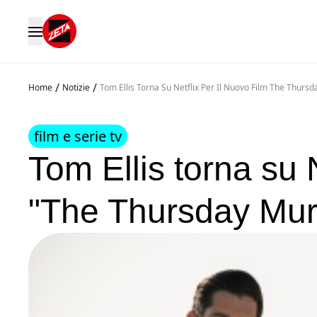
/
/
Home
Notizie
Tom Ellis Torna Su Netflix Per Il Nuovo Film The Thurs
film e serie tv
Tom Ellis torna su N
"The Thursday Mur