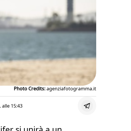
Photo Credits:
agenziafotogramma.it
. alle
15:43
ifer si unirà a un