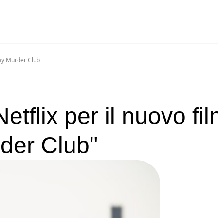
day Murder Club
etflix per il nuovo fi
der Club"