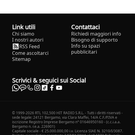
Link utili
Contattaci
Chi siamo
Richiedi maggiori info
I nostri autori
Bisogno di supporto
Info su spazi
RSS Feed
pubblicitari
Come ascoltarci
Sitemap
Scrivici & seguici sui Social
© 1999-2026 RTL 102,500 HIT RADIO S.R.L. - Tutti i diritti riservati -
sede legale: 24121 Bergamo, via Clara Maffei, 14/A C.F./P.IVA e
iscrizione Registro Imprese Bergamo n° 01646950160 - (c.c.i.a.a.
Bergamo n. r.e.a. 226901)
Capitale sociale - € 25.000.000,00 i.v. Licenza SIAE N. 3210/I/3087.