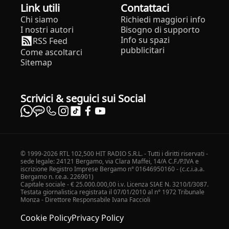
Link utili
Contattaci
Chi siamo
Richiedi maggiori info
I nostri autori
Bisogno di supporto
Info su spazi
RSS Feed
pubblicitari
Come ascoltarci
Sitemap
Scrivici & seguici sui Social
© 1999-2026 RTL 102,500 HIT RADIO S.R.L. - Tutti i diritti riservati -
sede legale: 24121 Bergamo, via Clara Maffei, 14/A C.F./P.IVA e
iscrizione Registro Imprese Bergamo n° 01646950160 - (c.c.i.a.a.
Bergamo n. r.e.a. 226901)
Capitale sociale - € 25.000.000,00 i.v. Licenza SIAE N. 3210/I/3087.
Testata giornalistica registrata il 07/01/2010 al n° 1972 Tribunale
Monza - Direttore Responsabile Ivana Faccioli
Cookie Policy
Privacy Policy