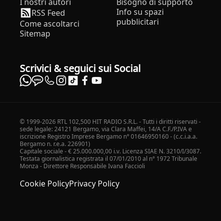
I nostri autori
Bisogno di supporto
Info su spazi
RSS Feed
pubblicitari
Come ascoltarci
Sitemap
Scrivici & seguici sui Social
© 1999-2026 RTL 102,500 HIT RADIO S.R.L. - Tutti i diritti riservati -
sede legale: 24121 Bergamo, via Clara Maffei, 14/A C.F./P.IVA e
iscrizione Registro Imprese Bergamo n° 01646950160 - (c.c.i.a.a.
Bergamo n. r.e.a. 226901)
Capitale sociale - € 25.000.000,00 i.v. Licenza SIAE N. 3210/I/3087.
Testata giornalistica registrata il 07/01/2010 al n° 1972 Tribunale
Monza - Direttore Responsabile Ivana Faccioli
Cookie Policy
Privacy Policy