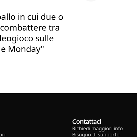
ballo in cui due o
 combattere tra
ideogioco sulle
lue Monday"
Contattaci
Richiedi maggiori info
ori
Bisogno di supporto