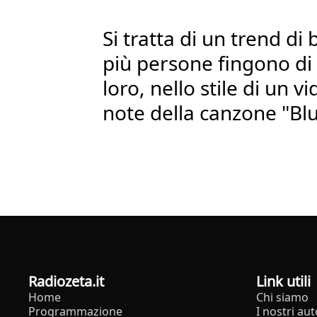
Si tratta di un trend di 
più persone fingono di
loro, nello stile di un v
note della canzone "B
radiozeta.it
Link utili
Home
Chi siamo
Programmazione
I nostri aut