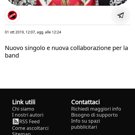
01 ott 2019, 12:07
, agg. alle
12:24
Nuovo singolo e nuova collaborazione per la
band
Link utili
Contattaci
Chi siamo
Richiedi maggiori info
I nostri autori
Bisogno di supporto
Info su spazi
RSS Feed
pubblicitari
Come ascoltarci
Sitemap