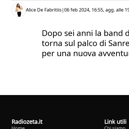
Alice De Fabritiis
|
06 feb 2024, 16:55
, agg. alle
1
Dopo sei anni la band di
torna sul palco di San
per una nuova avventu
radiozeta.it
Link utili
Home
Chi siamo