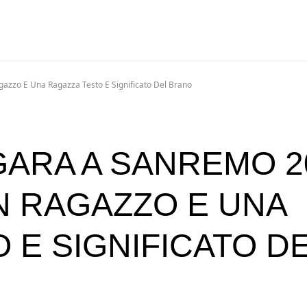
azzo E Una Ragazza Testo E Significato Del Brano
GARA A SANREMO 2
N RAGAZZO E UNA
 E SIGNIFICATO D