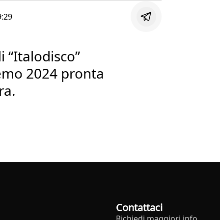
9:29
 “Italodisco”
remo 2024 pronta
ra.
Contattaci
Richiedi maggiori info