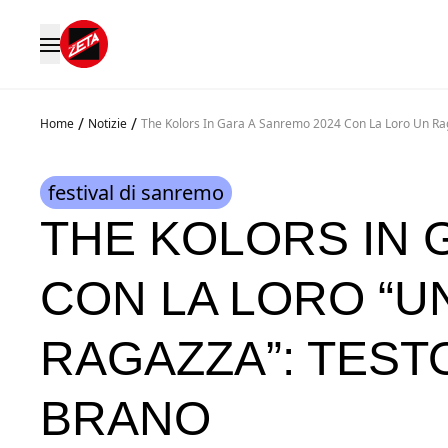
/
/
Home
Notizie
The Kolors In Gara A Sanremo 2024 Con La Loro Un Rag
festival di sanremo
THE KOLORS IN 
CON LA LORO “U
RAGAZZA”: TESTO
BRANO