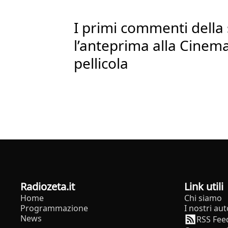
I primi commenti dell
l’anteprima alla Cinem
pellicola
radiozeta.it
Link utili
Home
Chi siamo
Programmazione
I nostri aut
News
RSS Fee