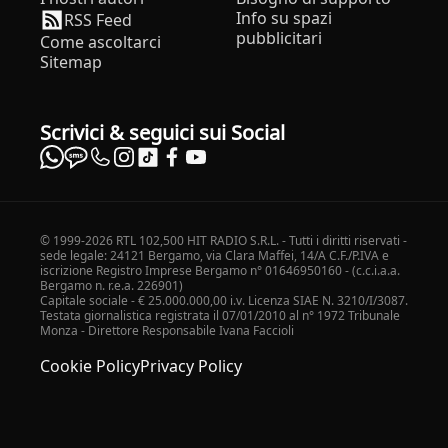
Info su spazi
RSS Feed
pubblicitari
Come ascoltarci
Sitemap
Scrivici & seguici sui Social
© 1999-2026 RTL 102,500 HIT RADIO S.R.L. - Tutti i diritti riservati -
sede legale: 24121 Bergamo, via Clara Maffei, 14/A C.F./P.IVA e
iscrizione Registro Imprese Bergamo n° 01646950160 - (c.c.i.a.a.
Bergamo n. r.e.a. 226901)
Capitale sociale - € 25.000.000,00 i.v. Licenza SIAE N. 3210/I/3087.
Testata giornalistica registrata il 07/01/2010 al n° 1972 Tribunale
Monza - Direttore Responsabile Ivana Faccioli
Cookie Policy
Privacy Policy