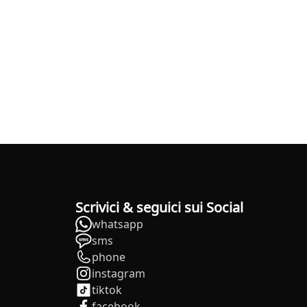
Scrivici & seguici sui Social
whatsapp
sms
phone
instagram
tiktok
facebook