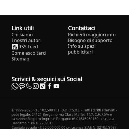
Link utili
Contattaci
Chi siamo
Richiedi maggiori info
I nostri autori
Bisogno di supporto
Info su spazi
RSS Feed
pubblicitari
Come ascoltarci
Sitemap
Scrivici & seguici sui Social
© 1999-2026 RTL 102,500 HIT RADIO S.R.L. - Tutti i diritti riservati -
sede legale: 24121 Bergamo, via Clara Maffei, 14/A C.F./P.IVA e
iscrizione Registro Imprese Bergamo n° 01646950160 - (c.c.i.a.a.
Bergamo n. r.e.a. 226901)
Capitale sociale - € 25.000.000,00 i.v. Licenza SIAE N. 3210/I/3087.