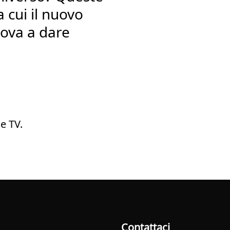
 cui il nuovo
rova a dare
e TV.
Contattaci