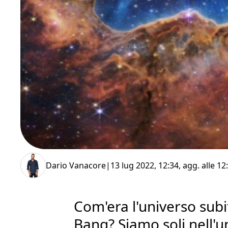
Dario Vanacore
|
13 lug 2022, 12:34
, agg. alle
12
Com'era l'universo subi
Bang? Siamo soli nell'