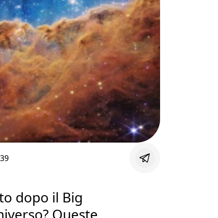
:39
to dopo il Big
universo? Queste