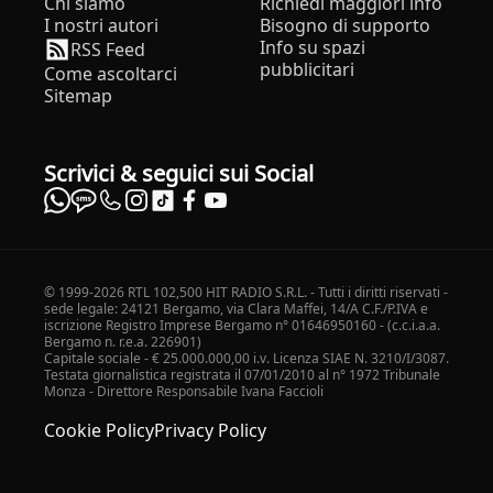
Chi siamo
Richiedi maggiori info
I nostri autori
Bisogno di supporto
Info su spazi
RSS Feed
pubblicitari
Come ascoltarci
Sitemap
Scrivici & seguici sui Social
© 1999-2026 RTL 102,500 HIT RADIO S.R.L. - Tutti i diritti riservati -
sede legale: 24121 Bergamo, via Clara Maffei, 14/A C.F./P.IVA e
iscrizione Registro Imprese Bergamo n° 01646950160 - (c.c.i.a.a.
Bergamo n. r.e.a. 226901)
Capitale sociale - € 25.000.000,00 i.v. Licenza SIAE N. 3210/I/3087.
Testata giornalistica registrata il 07/01/2010 al n° 1972 Tribunale
Monza - Direttore Responsabile Ivana Faccioli
Cookie Policy
Privacy Policy