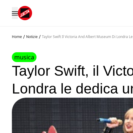
/
/
Home
Notizie
Taylor Swift Il Victoria And Albert Museum Di Londra 
musica
Taylor Swift, il Vi
Londra le dedica u