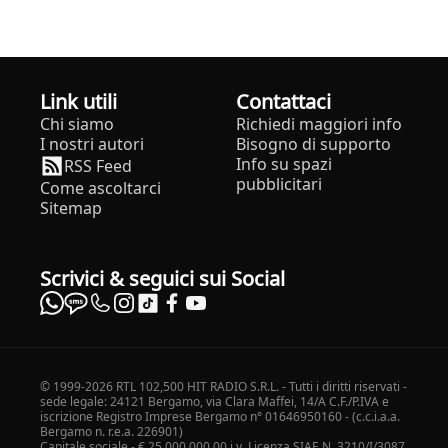
Link utili
Contattaci
Chi siamo
Richiedi maggiori info
I nostri autori
Bisogno di supporto
Info su spazi
RSS Feed
pubblicitari
Come ascoltarci
Sitemap
Scrivici & seguici sui Social
© 1999-2026 RTL 102,500 HIT RADIO S.R.L. - Tutti i diritti riservati -
sede legale: 24121 Bergamo, via Clara Maffei, 14/A C.F./P.IVA e
iscrizione Registro Imprese Bergamo n° 01646950160 - (c.c.i.a.a.
Bergamo n. r.e.a. 226901)
Capitale sociale - € 25.000.000,00 i.v. Licenza SIAE N. 3210/I/3087.