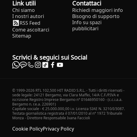
Link utili
Contattaci
Chi siamo
Richiedi maggiori info
I nostri autori
Bisogno di supporto
Info su spazi
RSS Feed
pubblicitari
Come ascoltarci
Sitemap
Scrivici & seguici sui Social
© 1999-2026 RTL 102,500 HIT RADIO S.R.L. - Tutti i diritti riservati -
sede legale: 24121 Bergamo, via Clara Maffei, 14/A C.F./P.IVA e
iscrizione Registro Imprese Bergamo n° 01646950160 - (c.c.i.a.a.
Bergamo n. r.e.a. 226901)
Capitale sociale - € 25.000.000,00 i.v. Licenza SIAE N. 3210/I/3087.
Testata giornalistica registrata il 07/01/2010 al n° 1972 Tribunale
Monza - Direttore Responsabile Ivana Faccioli
Cookie Policy
Privacy Policy