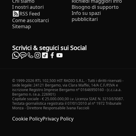
Chi siamo
Richiedi maggiori info
I nostri autori
Bisogno di supporto
Info su spazi
RSS Feed
pubblicitari
Come ascoltarci
Sitemap
Scrivici & seguici sui Social
© 1999-2026 RTL 102,500 HIT RADIO S.R.L. - Tutti i diritti riservati -
sede legale: 24121 Bergamo, via Clara Maffei, 14/A C.F./P.IVA e
iscrizione Registro Imprese Bergamo n° 01646950160 - (c.c.i.a.a.
Bergamo n. r.e.a. 226901)
Capitale sociale - € 25.000.000,00 i.v. Licenza SIAE N. 3210/I/3087.
Testata giornalistica registrata il 07/01/2010 al n° 1972 Tribunale
Monza - Direttore Responsabile Ivana Faccioli
Cookie Policy
Privacy Policy