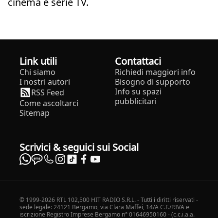
cinema e serie TV.
Link utili
Contattaci
Chi siamo
Richiedi maggiori info
I nostri autori
Bisogno di supporto
Info su spazi
RSS Feed
pubblicitari
Come ascoltarci
Sitemap
Scrivici & seguici sui Social
© 1999-2026 RTL 102,500 HIT RADIO S.R.L. - Tutti i diritti riservati -
sede legale: 24121 Bergamo, via Clara Maffei, 14/A C.F./P.IVA e
iscrizione Registro Imprese Bergamo n° 01646950160 - (c.c.i.a.a.