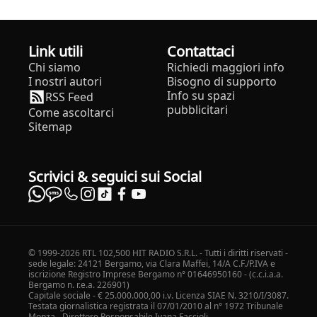
Link utili
Contattaci
Chi siamo
Richiedi maggiori info
I nostri autori
Bisogno di supporto
Info su spazi
RSS Feed
pubblicitari
Come ascoltarci
Sitemap
Scrivici & seguici sui Social
© 1999-2026 RTL 102,500 HIT RADIO S.R.L. - Tutti i diritti riservati -
sede legale: 24121 Bergamo, via Clara Maffei, 14/A C.F./P.IVA e
iscrizione Registro Imprese Bergamo n° 01646950160 - (c.c.i.a.a.
Bergamo n. r.e.a. 226901)
Capitale sociale - € 25.000.000,00 i.v. Licenza SIAE N. 3210/I/3087.
Testata giornalistica registrata il 07/01/2010 al n° 1972 Tribunale
Monza - Direttore Responsabile Ivana Faccioli