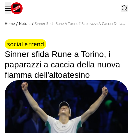
/
/
Home
Notizie
Sinner Sfida Rune A Torino I Paparazzi A Caccia Della
Nuova Fiamma Dell Altoatesino
social e trend
Sinner sfida Rune a Torino, i
paparazzi a caccia della nuova
fiamma dell'altoatesino