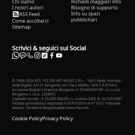
Chi siamo
Richiedi maggiori info
I nostri autori
Bisogno di supporto
Info su spazi
RSS Feed
pubblicitari
Come ascoltarci
Sitemap
Scrivici & seguici sui Social
© 1999-2026 RTL 102,500 HIT RADIO S.R.L. - Tutti i diritti riservati -
sede legale: 24121 Bergamo, via Clara Maffei, 14/A C.F./P.IVA e
iscrizione Registro Imprese Bergamo n° 01646950160 - (c.c.i.a.a.
Bergamo n. r.e.a. 226901)
Capitale sociale - € 25.000.000,00 i.v. Licenza SIAE N. 3210/I/3087.
Testata giornalistica registrata il 07/01/2010 al n° 1972 Tribunale
Monza - Direttore Responsabile Ivana Faccioli
Cookie Policy
Privacy Policy