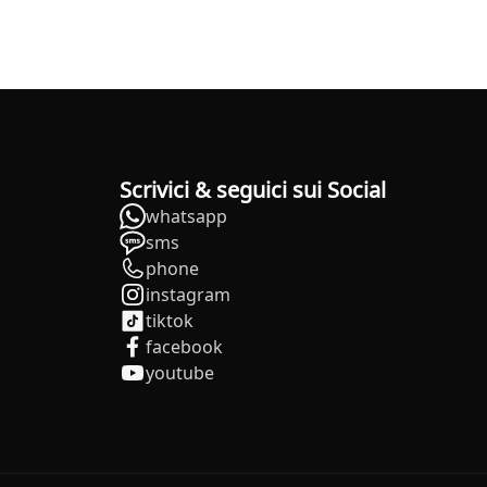
Scrivici & seguici sui Social
whatsapp
sms
phone
instagram
tiktok
facebook
youtube