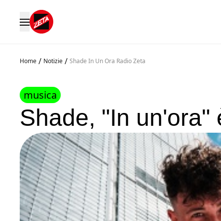
/
/
Home
Notizie
Shade In Un Ora Radio Zeta
musica
Shade, "In un'ora" 