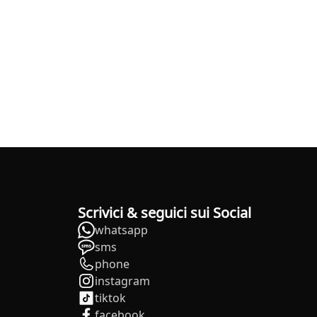
Scrivici & seguici sui Social
whatsapp
sms
phone
instagram
tiktok
facebook