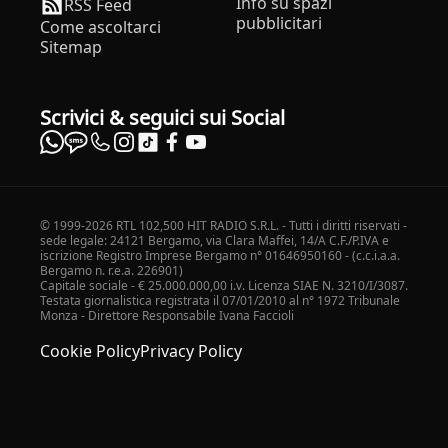
Info su spazi
RSS Feed
pubblicitari
Come ascoltarci
Sitemap
Scrivici & seguici sui Social
© 1999-2026 RTL 102,500 HIT RADIO S.R.L. - Tutti i diritti riservati -
sede legale: 24121 Bergamo, via Clara Maffei, 14/A C.F./P.IVA e
iscrizione Registro Imprese Bergamo n° 01646950160 - (c.c.i.a.a.
Bergamo n. r.e.a. 226901)
Capitale sociale - € 25.000.000,00 i.v. Licenza SIAE N. 3210/I/3087.
Testata giornalistica registrata il 07/01/2010 al n° 1972 Tribunale
Monza - Direttore Responsabile Ivana Faccioli
Cookie Policy
Privacy Policy